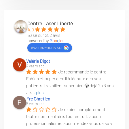
Centre Laser Liberté
4.9
Basé sur 252 avis
powered by
G
o
o
g
l
e
évaluez-nous sur
Valérie Bigot
4 years ago
Je recommande le centre 
Fabien et super gentil à l’écoute des ses 
patients  travaillent super bien 🤩 déjà 2a 3 ans. 
Je
... 
plus
Frc Chretien
5 years ago
Je rejoins complètement 
l'autre commentaire, tout est dit, aucun 
professionnalisme, aucun rendez vous de suivi, 