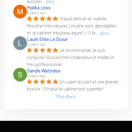
aucune
... 
plus
Malika Lkss
5 years ago
Travail délicat et  subtile 
Résultat très naturel, Les prix sont  abordables 
et  le cabinet très beau épuré !!!!!Je
... 
plus
Laure Elise Le Scour
5 years ago
Je recommande, je suis 
conquise !Accueil très chaleureux et médecin 
très professionnel
Sandie Wattrelos
5 years ago
Un super accueil et une grande 
écoute  ! En plus le cabinet est superbe!
Plus d'avis