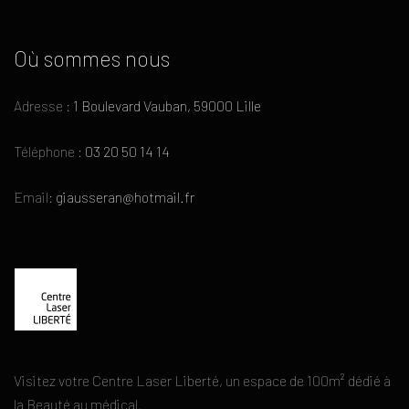
Où sommes nous
Adresse :
1 Boulevard Vauban, 59000 Lille
Téléphone :
03 20 50 14 14
Email:
giausseran@hotmail.fr
Visitez votre Centre Laser Liberté, un espace de 100m² dédié à
la Beauté au médical.