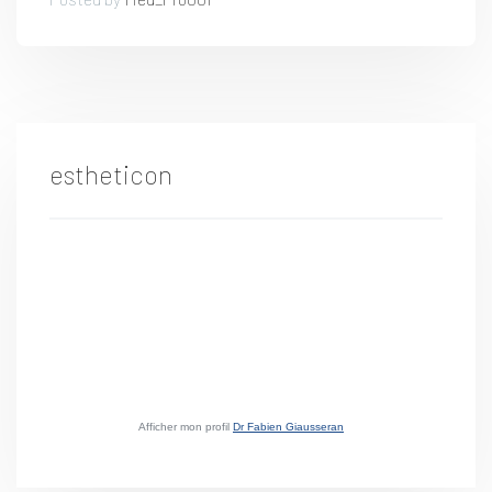
estheticon
Afficher mon profil
Dr Fabien Giausseran