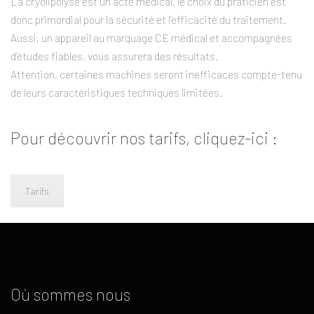
La cryolipolyse est un acte médical, le choix du praticien est
donc primordial pour la sécurité et l’efficacité du traitement.
Aussi, un appareil au marquage CE médical et accompagnées
d’études fiables, vous assurera des résultats.
Attention, certaines machines seront inefficaces compte-tenu
de leurs caractéristiques techniques limitées.
Pour découvrir nos tarifs, cliquez-ici :
Tarifs
Où sommes nous