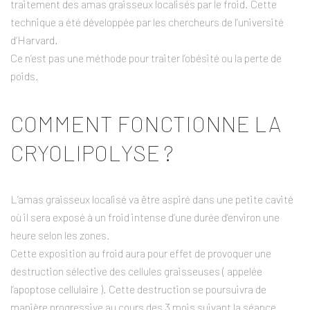
traitement des amas graisseux localisés par le froid. Cette
technique a été développée par les chercheurs de l’université
d’Harvard.
Ce n’est pas une méthode pour traiter l’obésité ou la perte de
poids.
COMMENT FONCTIONNE LA
CRYOLIPOLYSE ?
L’amas graisseux localisé va être aspiré dans une petite cavité
où il sera exposé à un froid intense d’une durée d’environ une
heure selon les zones.
Cette exposition au froid aura pour effet de provoquer une
destruction sélective des cellules graisseuses ( appelée
l’apoptose cellulaire ). Cette destruction se poursuivra de
manière progressive au cours des 3 mois suivant la séance.