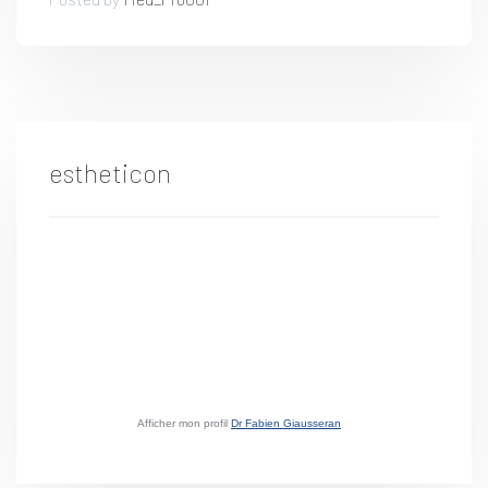
estheticon
Afficher mon profil
Dr Fabien Giausseran