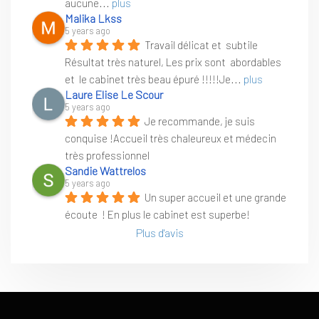
aucune
... 
plus
Malika Lkss
5 years ago
Travail délicat et  subtile 
Résultat très naturel, Les prix sont  abordables 
et  le cabinet très beau épuré !!!!!Je
... 
plus
Laure Elise Le Scour
5 years ago
Je recommande, je suis 
conquise !Accueil très chaleureux et médecin 
très professionnel
Sandie Wattrelos
5 years ago
Un super accueil et une grande 
écoute  ! En plus le cabinet est superbe!
Plus d'avis