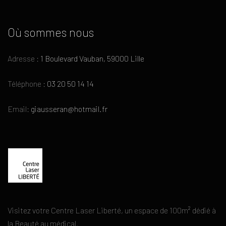
Où sommes nous
Adresse :
1 Boulevard Vauban, 59000 Lille
Téléphone :
03 20 50 14 14
Email:
giausseran@hotmail.fr
Visitez votre Centre Laser Liberté, un espace de 100m² dédié à
la Beauté au médical.