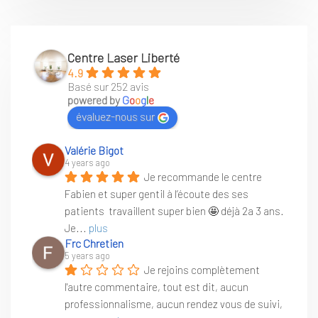
Centre Laser Liberté
4.9
Basé sur 252 avis
powered by
G
o
o
g
l
e
évaluez-nous sur
Valérie Bigot
4 years ago
Je recommande le centre 
Fabien et super gentil à l’écoute des ses 
patients  travaillent super bien 🤩 déjà 2a 3 ans. 
Je
... 
plus
Frc Chretien
5 years ago
Je rejoins complètement 
l'autre commentaire, tout est dit, aucun 
professionnalisme, aucun rendez vous de suivi, 