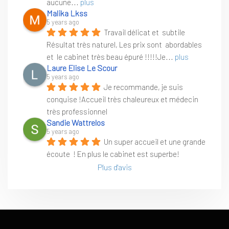
aucune
... 
plus
Malika Lkss
5 years ago
Travail délicat et  subtile 
Résultat très naturel, Les prix sont  abordables 
et  le cabinet très beau épuré !!!!!Je
... 
plus
Laure Elise Le Scour
5 years ago
Je recommande, je suis 
conquise !Accueil très chaleureux et médecin 
très professionnel
Sandie Wattrelos
5 years ago
Un super accueil et une grande 
écoute  ! En plus le cabinet est superbe!
Plus d'avis