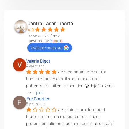
Centre Laser Liberté
4.9
Basé sur 252 avis
powered by
G
o
o
g
l
e
évaluez-nous sur
Valérie Bigot
4 years ago
Je recommande le centre 
Fabien et super gentil à l’écoute des ses 
patients  travaillent super bien 🤩 déjà 2a 3 ans. 
Je
... 
plus
Frc Chretien
5 years ago
Je rejoins complètement 
l'autre commentaire, tout est dit, aucun 
professionnalisme, aucun rendez vous de suivi, 