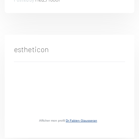
estheticon
Afficher mon profil
Dr Fabien Giausseran