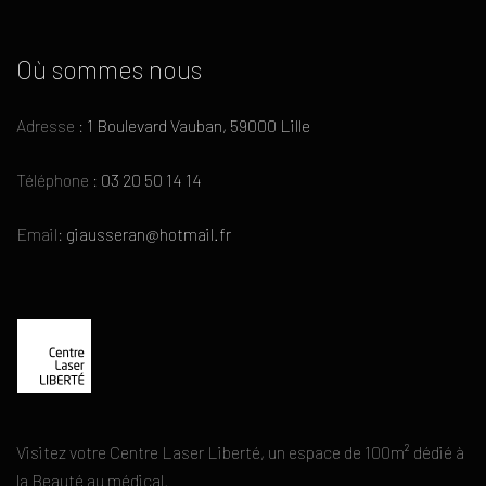
Où sommes nous
Adresse :
1 Boulevard Vauban, 59000 Lille
Téléphone :
03 20 50 14 14
Email:
giausseran@hotmail.fr
Visitez votre Centre Laser Liberté, un espace de 100m² dédié à
la Beauté au médical.