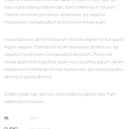
nunc nobis videntur parum clari, fiant sollemnes in futurum.
Claritas est etiam processus dynamicus, qui sequitur
mutationem consuetudium lectorum est notare quam.
Investigationes demonstraverunt lectores legere me lius quod ii
legunt saepius. Claritas est etiam processus dynamicus, qui
sequitur mutationem consuetudium lectorum. Mirum est
notare quam littera gothica, quam nunc putamus parum claram,
anteposuerit litterarum formas humanitatis per seacula quarta
decima et quinta decima.
Eodem modo typi, qui nunc nobis videntur parum clari, fiant
sollemnes in futurum.
IN:
Print
CLIENT:
Envato Ltd.