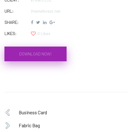
URL:
themeforest.net
SHARE:
LIKES:
0 Likes
DOWNLOAD NOW!
Business Card
Fabric Bag