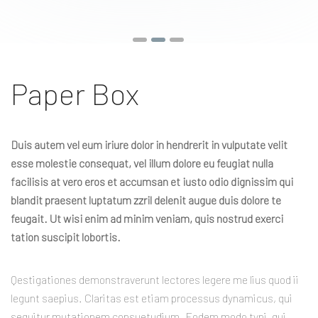
Paper Box
Duis autem vel eum iriure dolor in hendrerit in vulputate velit
esse molestie consequat, vel illum dolore eu feugiat nulla
facilisis at vero eros et accumsan et iusto odio dignissim qui
blandit praesent luptatum zzril delenit augue duis dolore te
feugait. Ut wisi enim ad minim veniam, quis nostrud exerci
tation suscipit lobortis.
Qestigationes demonstraverunt lectores legere me lius quod ii
legunt saepius. Claritas est etiam processus dynamicus, qui
sequitur mutationem consuetudium. Eodem modo typi, qui